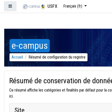
Passer au contenu principal
USFX
Panneau latéral
Français ‎(fr)‎
e-campus
Accueil
Résumé de configuration du registre
Résumé de conservation de donné
Ce résumé affiche les catégories et finalités par défaut pour la c
ici.
Site